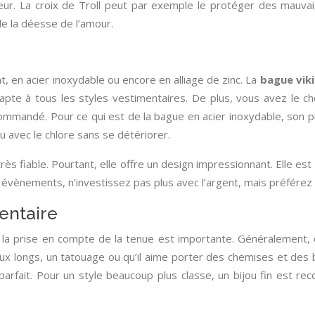
ur. La croix de Troll peut par exemple le protéger des mauvai
 de la déesse de l’amour.
, en acier inoxydable ou encore en alliage de zinc. La
bague vik
apte à tous les styles vestimentaires. De plus, vous avez le cho
ecommandé. Pour ce qui est de la bague en acier inoxydable, son 
u avec le chlore sans se détériorer.
très fiable. Pourtant, elle offre un design impressionnant. Elle es
vènements, n’investissez pas plus avec l’argent, mais préférez u
entaire
a prise en compte de la tenue est importante. Généralement, c
 longs, un tatouage ou qu’il aime porter des chemises et des boo
arfait. Pour un style beaucoup plus classe, un bijou fin est 